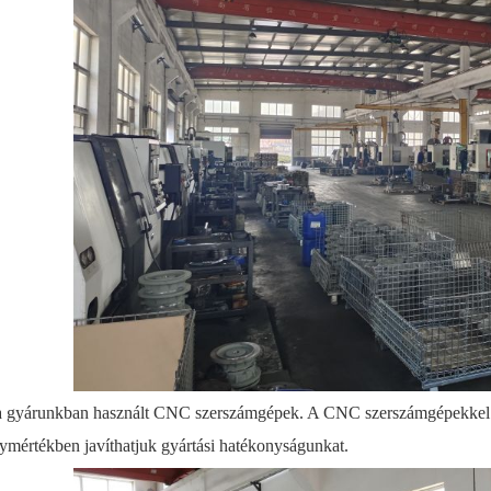
a gyárunkban használt CNC szerszámgépek. A CNC szerszámgépekkel az
ymértékben javíthatjuk gyártási hatékonyságunkat.