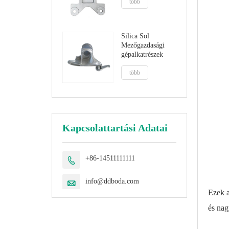
több
Silica Sol
Mezőgazdasági
gépalkatrészek
több
Kapcsolattartási Adatai
+86-14511111111

info@ddboda.com

Ezek 
és nag