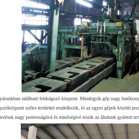
yárunkban található feldolgozó központ. Mindegyik gép nagy hatékonys
gozóközpont széles területtel rendelkezik, és az egyes gépek közötti p
ezések nagy pontosságúvá és minőségivé teszik az általunk gyártott te