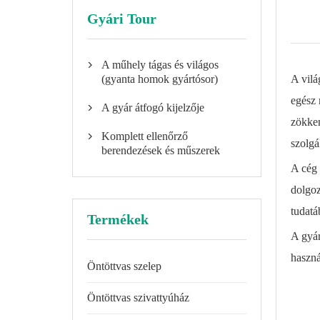
Gyári Tour
A műhely tágas és világos

(gyanta homok gyártósor)
A vilá
egész 
A gyár átfogó kijelzője

zökken
Komplett ellenőrző

szolgá
berendezések és műszerek
A cég 
dolgoz
tudatá
Termékek
A gyár
haszná
Öntöttvas szelep
Öntöttvas szivattyúház