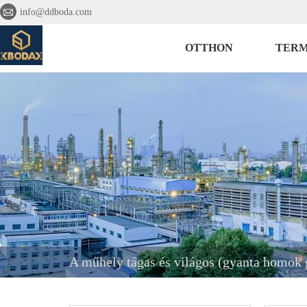

info@ddboda.com
OTTHON
TER
A műhely tágas és világos (gyanta homok 