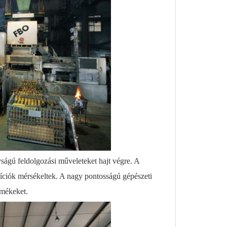
ágú feldolgozási műveleteket hajt végre. A
ozíciók mérsékeltek. A nagy pontosságú gépészeti
rmékeket.