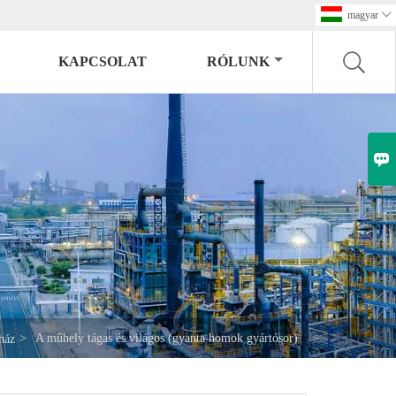
magyar

KAPCSOLAT
RÓLUNK

>
A műhely tágas és világos (gyanta homok gyártósor)
ház