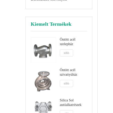
Kiemelt Termékek
Öntött acél
szelepház
több
Öntött acél
szivattyúház
több
Silica Sol
autóalkatrészek