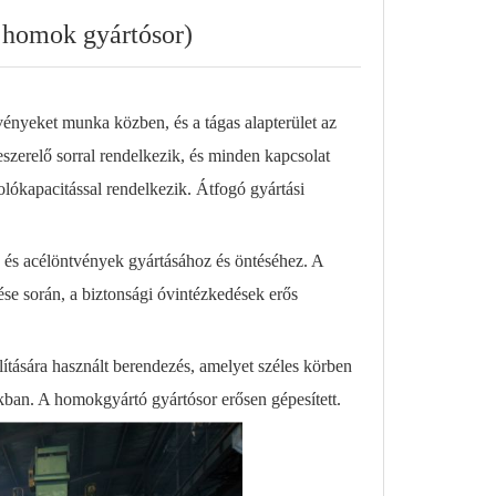
a homok gyártósor)
vényeket munka közben, és a tágas alapterület az
zeszerelő sorral rendelkezik, és minden kapcsolat
olókapacitással rendelkezik. Átfogó gyártási
- és acélöntvények gyártásához és öntéséhez. A
ése során, a biztonsági óvintézkedések erős
tására használt berendezés, amelyet széles körben
ban. A homokgyártó gyártósor erősen gépesített.