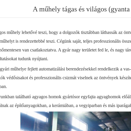
A műhely tágas és világos (gyant
gos műhely lehetővé teszi, hogy a dolgozók tisztábban láthassák az önt
műhelyt is rendezettebbé teszi. Cégünk saját, teljes professzionális öss
őmentesen van csatlakoztatva. A gyár nagy területet fed le, és nagy tár
ltatásokat tudunk nyújtani.
gyári műhelye fejlett automatizálási berendezésekkel rendelkezik a vas
ók védősisakot és professzionális csizmát viselnek az öntvények készít
ban.
unkban található agyagos homok gyártósor egyfajta agyaghomok előállí
lnak az építőanyagokban, a kerámiában, a vegyiparban és más iparágak