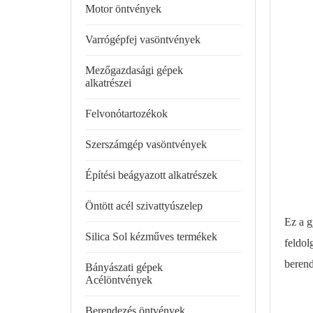
Motor öntvények
Varrógépfej vasöntvények
Mezőgazdasági gépek
alkatrészei
Felvonótartozékok
Szerszámgép vasöntvények
Építési beágyazott alkatrészek
Öntött acél szivattyúszelep
Ez a g
Silica Sol kézműves termékek
feldol
berend
Bányászati ​​gépek
Acélöntvények
Berendezés öntvények