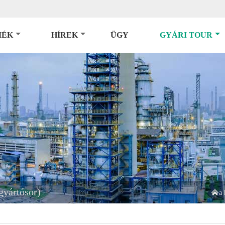
MÉK
HÍREK
ÜGY
GYÁRI TOUR
gyártósor)

a 